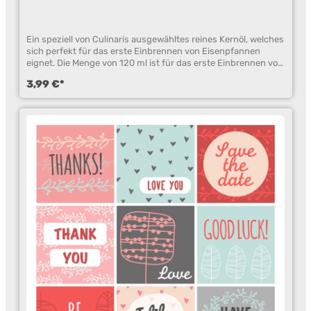
Ein speziell von Culinaris ausgewähltes reines Kernöl, welches
sich perfekt für das erste Einbrennen von Eisenpfannen
eignet. Die Menge von 120 ml ist für das erste Einbrennen von
Eisenpfannen bis 32 cm Durchmesser berechnet. Reines
3,99 €*
Kernöl zum perfekten Einbrennen von Eisenpfannen Ab einer
Pfannengröße von 32 cm empfehlen wir die doppelte Menge
Einbrennöl