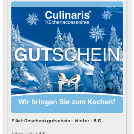
Culinaris Filialen, mit persönlicher Beratung, aussuchen
möchte. Der Gutschein wird per Post an die von Ihnen
angegebene Lieferadresse verschickt. Der Beschenkte kann
anschließend diesen Gutschein in einer der Culinaris Filialen
einlösen: Filiale Berlin Forum Steglitz - Schloßstraße 1 • 12163
Berlin • Tel: +49 (0)30 79 78 65 70 Filiale Leipziger Innenstadt
- Grimmaische Str. 25 (Eingang Ritterstraße) • 04109 Leipzig •
Tel.: +49 (0)341 96 15 947 Filiale NOVA - Merseburger Straße
17 (im Obergeschoß) • 06254 Günthersdorf • Tel.: +49 (0)
34638 39 374 Filiale ELBE Einkaufszentrum - Osdorfer
Landstraße 131 - 135 • 22609 Hamburg • Tel.: +49 (0) 40 30
37 77 70 Filiale Erfurter Altstadt - Futterstraße 7 (ggü. vom
Kaisersaal) • 99084 Erfurt • Tel.: +49 (0)361 66 35 986 Der
Gutschein ist 36 Monate ab Kaufdatum gültig. Er kann nur in
Produkte der Firma Culinaris Küchenaccessoires und nicht in
Bargeld eingetauscht werden. Der Filial-Geschenk-Gutschein
ist nicht im Online-Shop von Culinaris einlösbar.
Filial-Geschenkgutschein - Winter - 5 €
Gutschein Wert:
5 €