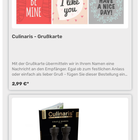
Culinaris - Grußkarte
Mit der Grußkarte übermitteln wir in Ihrem Namen eine
Nachricht an den Empfänger. Egal ob zum festlichen Anlass
oder einfach als lieber Gruß - fügen Sie dieser Bestellung eine
Nachricht hinzu. Geben Sie im Kommentarfeld Ihren Text ein
2,99 €*
und geben Sie uns den Anlass an (z.B. Hochzeit, Geburtstag,
Schulanfang, ...) und wir legen Ihren Text in der Grußkarte
Ihrer Bestellung bei. Bitte beachten: Die abgebildete
Motivkarte ist beispielhaft und kann von diesen abweichen.