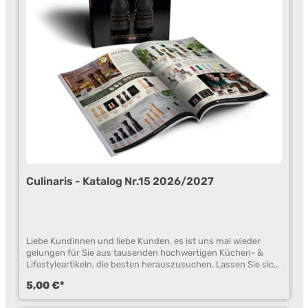
Culinaris - Katalog Nr.15 2026/2027
Liebe Kundinnen und liebe Kunden, es ist uns mal wieder
gelungen für Sie aus tausenden hochwertigen Küchen- &
Lifestyleartikeln, die besten herauszusuchen. Lassen Sie sich
in unserem Culinaris Katalog Nr. 15 in die Welt der
5,00 €*
Küchenaccessoires entführen und nehmen Sie sich etwas
Zeit zum Stöbern. Wir von Culinaris suchen immer nach dem