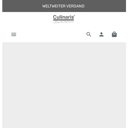
WELTWEITER VERSAND
Zum Hauptinhalt springen
Warenk