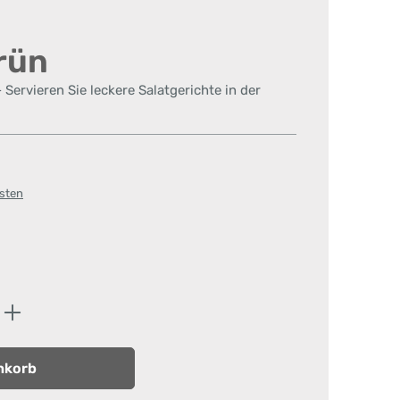
rün
 Servieren Sie leckere Salatgerichte in der
osten
kelblau
z/Grün
ib den gewünschten Wert ein oder benutz
nkorb