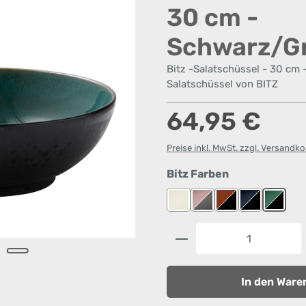
30 cm -
Schwarz/G
Bitz -Salatschüssel - 30 cm -
Salatschüssel von BITZ
Regulärer Preis:
64,95 €
Preise inkl. MwSt. zzgl. Versandk
auswählen
Bitz Farben
Creme/Creme
Grau/Hellpink
Schwarz/Amber
Schwarz/Dun
Schwar
Produkt Anzahl: G
In den Ware