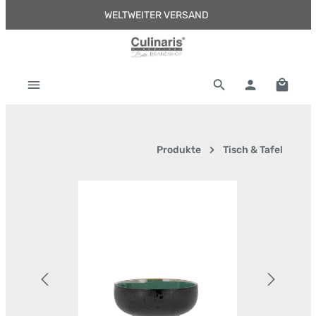
WELTWEITER VERSAND
Zum Hauptinhalt springen
Warenk
Produkte
Tisch & Tafel
Bildergalerie überspringen