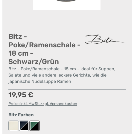
Bitz -
Poke/Ramenschale -
18 cm -
Schwarz/Grün
Bitz - Poke/Ramenschale - 18 cm - ideal für Suppen,
Salate und viele andere leckere Gerichte, wie die
japanische Nudelsuppe Ramen
Regulärer Preis:
19,95 €
Preise inkl. MwSt. zzgl. Versandkosten
auswählen
Bitz Farben
Creme/Creme
Schwarz/Dunkelblau
Schwarz/Grün