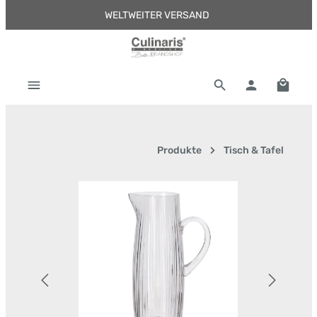
WELTWEITER VERSAND
Zum Hauptinhalt springen
Warenk
Produkte
Tisch & Tafel
Bildergalerie überspringen