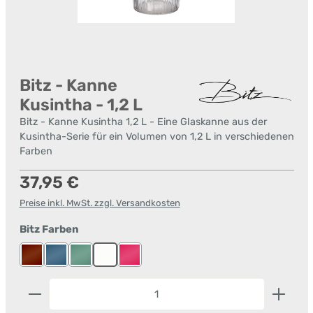
Bitz - Kanne
Kusintha - 1,2 L
Bitz - Kanne Kusintha 1,2 L - Eine Glaskanne aus der
Kusintha-Serie für ein Volumen von 1,2 L in verschiedenen
Farben
Regulärer Preis:
37,95 €
Preise inkl. MwSt. zzgl. Versandkosten
auswählen
Bitz Farben
Amber
Blau
Grün
Klar
Pink
Produkt Anzahl: Gib den gewünschten Wert ein od