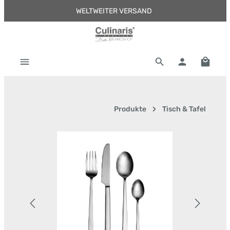
WELTWEITER VERSAND
Zum Hauptinhalt springen
Warenk
Produkte
Tisch & Tafel
Bildergalerie überspringen