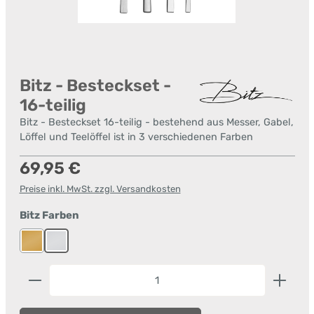
Bitz - Besteckset -
16-teilig
Bitz - Besteckset 16-teilig - bestehend aus Messer, Gabel,
Löffel und Teelöffel ist in 3 verschiedenen Farben
Regulärer Preis:
69,95 €
Preise inkl. MwSt. zzgl. Versandkosten
auswählen
Bitz Farben
Messing
Satin
Produkt Anzahl: Gib den gewünschten Wert ein od